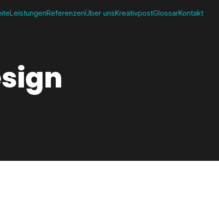
eite
Leistungen
Referenzen
Über uns
Kreativpost
Glossar
Kontakt
esign